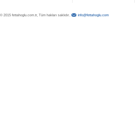
© 2015 fettahoglu.com.tr, Tüm hakları saklıdır..
info@fettahoglu.com
Top