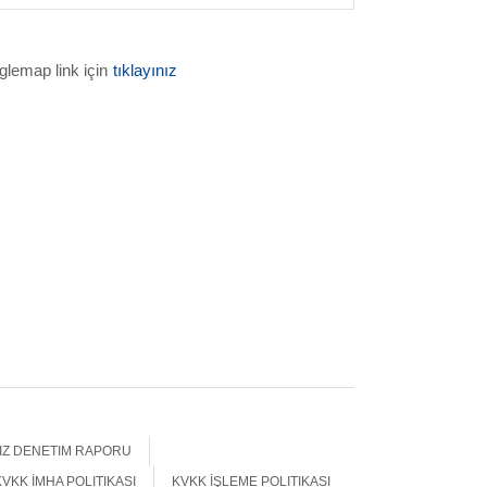
lemap link için
tıklayınız
SIZ DENETIM RAPORU
KVKK İMHA POLITIKASI
KVKK İŞLEME POLITIKASI