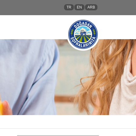
TR
EN
ARB