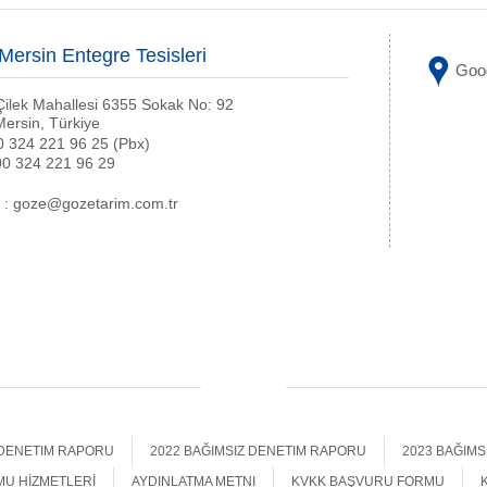
ersin Entegre Tesisleri
Goog
Çilek Mahallesi 6355 Sokak No: 92
ersin, Türkiye
90 324 221 96 25 (Pbx)
90 324 221 96 29
 : goze@gozetarim.com.tr
 DENETIM RAPORU
2022 BAĞIMSIZ DENETIM RAPORU
2023 BAĞIM
MU HİZMETLERİ
AYDINLATMA METNI
KVKK BAŞVURU FORMU