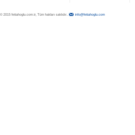
© 2015 fettahoglu.com.tr, Tüm hakları saklıdır..
info@fettahoglu.com
Top